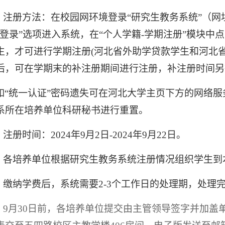
、注册方法：在校园网环境登录“研究生教务系统”（网
地登录”选项进入系统，在“个人学籍
-
学期注册”模块中点
生，才可进行学期注册
(
河北省外助学贷款学生和河北
后，可在学期末的补注册期间进行注册，补注册时间另
如“统一认证”密码遗失可在河北大学主页下方的网络服
系所在培养单位科研秘书进行重置。
、注册时间：
2024
年
9
月
2
日
-2024
年
9
月
22
日。
、各培养单位根据研究生教务系统注册情况组织学生到
、缴纳学费后，
系统需要
2-3
个工作日的处理期，处理
、
9
月
30
日前，各培养单位提交由主管领导签字并加盖